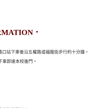
RMATION．
正路口站下車後沿五權路或福龍街步行約十分鐘。
站下車即達本校後門。